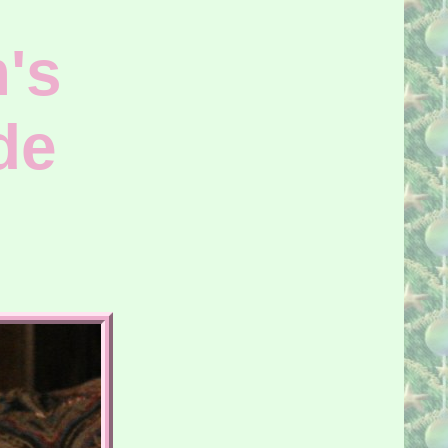
's
de