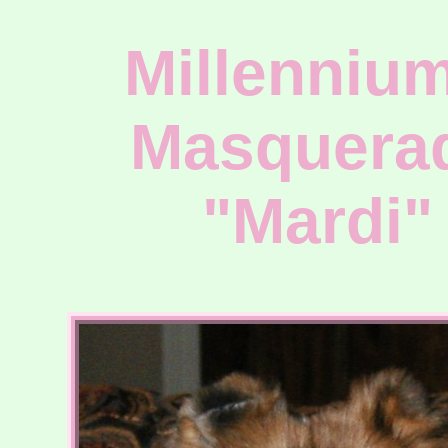
Millennium
Masquera
"Mardi"